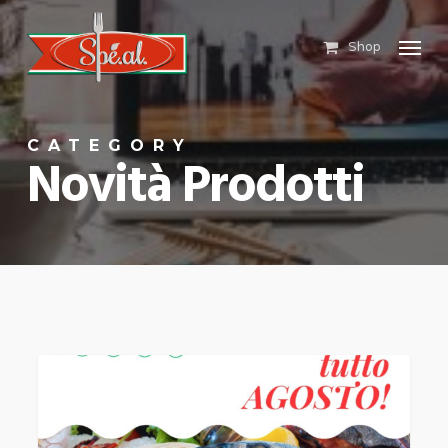
Skip
Menu
to
Shop
main
content
CATEGORY
Novità Prodotti
Apertura
NOVITÀ PRODOTTI
Estiva