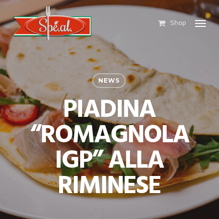
Skip
Menu
to
Shop
main
content
NEWS
PIADINA
“ROMAGNOLA
IGP” ALLA
RIMINESE